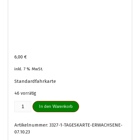
6,00
€
inkl. 7 % MwSt.
Standardfahrkarte
46 vorrätig
Tageskarte
In den Warenkorb
Erwachsene
07.10.23
Menge
Artikelnummer:
3327-1-TAGESKARTE-ERWACHSENE-
07.10.23