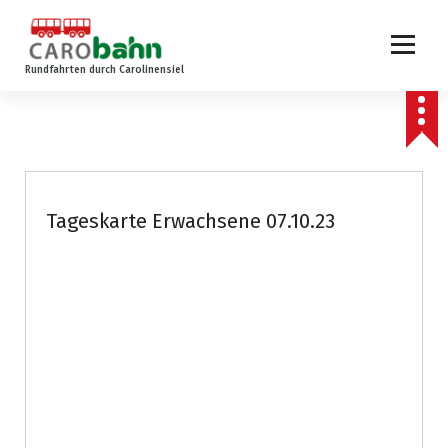
Z
u
m
Rundfahrten durch Carolinensiel
I
n
h
a
l
t
s
Tageskarte Erwachsene 07.10.23
p
r
i
n
g
e
n