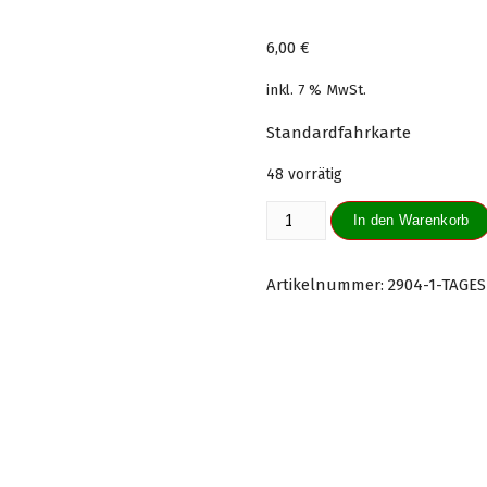
6,00
€
inkl. 7 % MwSt.
Standardfahrkarte
48 vorrätig
Tageskarte
In den Warenkorb
Erwachsene
15.07.23
Menge
Artikelnummer:
2904-1-TAGE