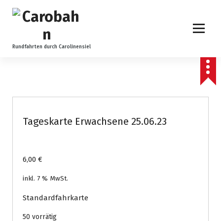
Z
u
m
I
n
Rundfahrten durch Carolinensiel
h
a
l
t
s
p
Tageskarte Erwachsene 25.06.23
r
i
n
g
6,00
€
e
n
inkl. 7 % MwSt.
Standardfahrkarte
50 vorrätig