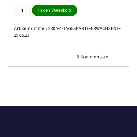
Tageskarte
In den Warenkorb
Erwachsene
25.06.23
Menge
Artikelnummer:
2804-1-TAGESKARTE-ERWACHSENE-
25.06.23
0 Kommentare