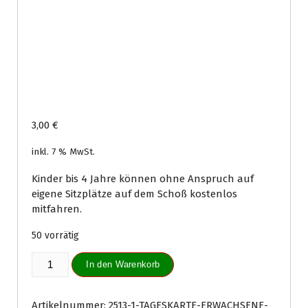
3,00
€
inkl. 7 % MwSt.
Kinder bis 4 Jahre können ohne Anspruch auf
eigene Sitzplätze auf dem Schoß kostenlos
mitfahren.
50 vorrätig
Tageskarte
In den Warenkorb
Kinder
(4-
15
Artikelnummer:
2513-1-TAGESKARTE-ERWACHSENE-