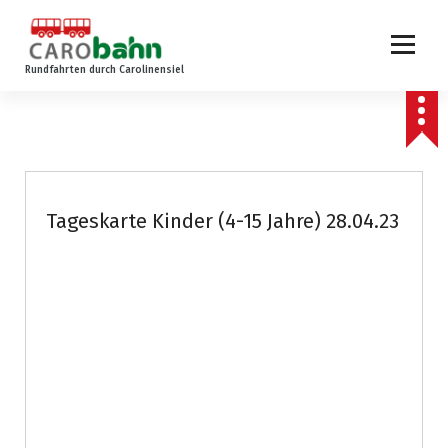
Z
u
m
Rundfahrten durch Carolinensiel
I
n
h
a
l
t
s
Tageskarte Kinder (4-15 Jahre) 28.04.23
p
r
i
n
g
e
n