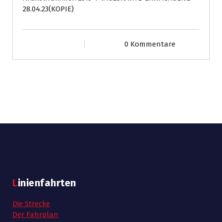
Jahre)
28.04.23(KOPIE)
28.04.23
Menge
0 Kommentare
Linienfahrten
Die Strecke
Der Fahrplan