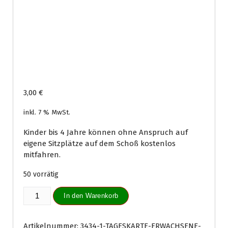
3,00
€
inkl. 7 % MwSt.
Kinder bis 4 Jahre können ohne Anspruch auf
eigene Sitzplätze auf dem Schoß kostenlos
mitfahren.
50 vorrätig
Tageskarte
In den Warenkorb
Kinder
(4-
15
Artikelnummer:
3434-1-TAGESKARTE-ERWACHSENE-