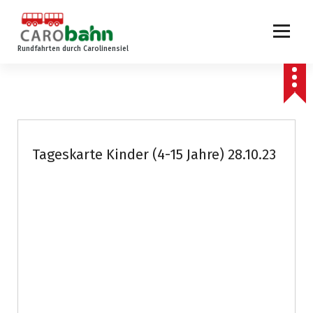
Z
u
m
Rundfahrten durch Carolinensiel
I
n
h
a
l
t
s
Tageskarte Kinder (4-15 Jahre) 28.10.23
p
r
i
n
g
e
n