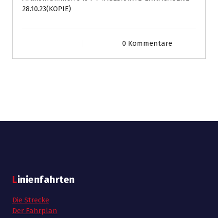
Jahre)
28.10.23(KOPIE)
28.10.23
Menge
0 Kommentare
Linienfahrten
Die Strecke
Der Fahrplan