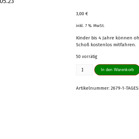
.05.23
3,00
€
inkl. 7 % MwSt.
Kinder bis 4 Jahre können o
Schoß kostenlos mitfahren.
50 vorrätig
Tageskarte
In den Warenkorb
Kinder
(4-
15
Artikelnummer:
2679-1-TAGES
Jahre)
31.05.23
Menge