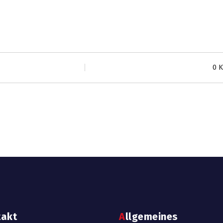
0 
takt
Allgemeines