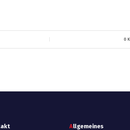
0 
takt
Allgemeines