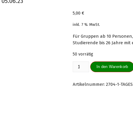
05.06.23
5,00
€
inkl. 7 % MwSt.
Für Gruppen ab 10 Personen,
Studierende bis 26 Jahre mi
50 vorrätig
Tageskarte
In den Warenkorb
Erwachsene
ermäßigt
05.06.23
Artikelnummer:
2704-1-TAGE
Menge