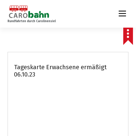
Z
u
m
Rundfahrten durch Carolinensiel
I
n
h
a
l
t
s
Tageskarte Erwachsene ermäßigt
p
06.10.23
r
i
n
g
e
n