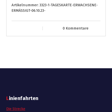
06.10.23
Artikelnummer:
3323-1-TAGESKARTE-ERWACHSENE-
Menge
ERMÄSSIGT-06.10.23-
0 Kommentare
Linienfahrten
Die Strecke