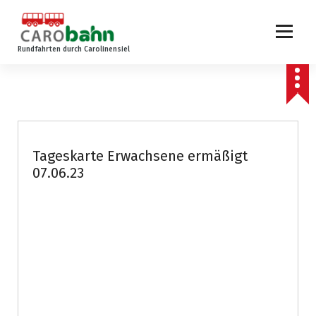
Z
u
m
Rundfahrten durch Carolinensiel
I
n
h
a
l
t
s
Tageskarte Erwachsene ermäßigt
p
07.06.23
r
i
n
g
e
n