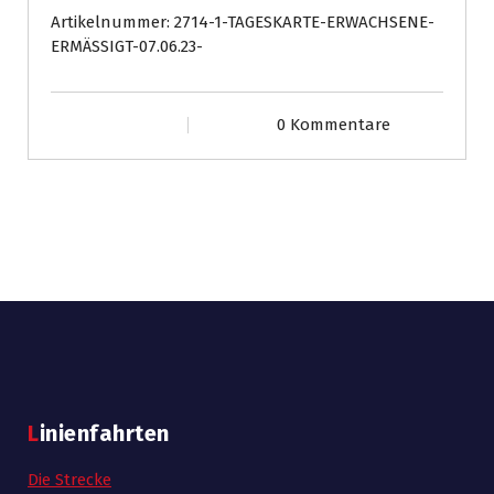
07.06.23
Artikelnummer:
2714-1-TAGESKARTE-ERWACHSENE-
Menge
ERMÄSSIGT-07.06.23-
0 Kommentare
Linienfahrten
Die Strecke