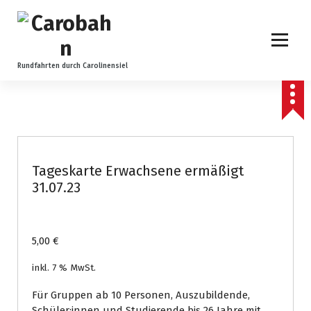
Z
u
m
I
n
Rundfahrten durch Carolinensiel
h
a
l
t
s
p
Tageskarte Erwachsene ermäßigt
r
31.07.23
i
n
g
e
5,00
€
n
inkl. 7 % MwSt.
Für Gruppen ab 10 Personen, Auszubildende,
Schüler:innen und Studierende bis 26 Jahre mit