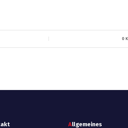
0 
takt
Allgemeines