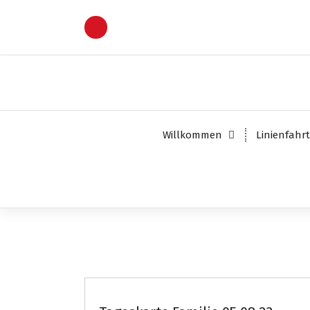
Z
u
m
I
n
h
a
l
t
Willkommen
Linienfahr
s
p
r
i
n
g
e
n