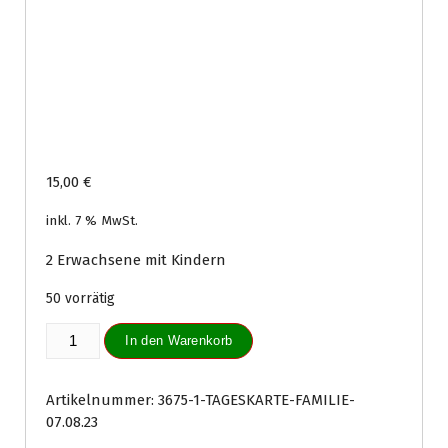
15,00
€
inkl. 7 % MwSt.
2 Erwachsene mit Kindern
50 vorrätig
Tageskarte
In den Warenkorb
Familie
07.08.23
Menge
Artikelnummer:
3675-1-TAGESKARTE-FAMILIE-
07.08.23