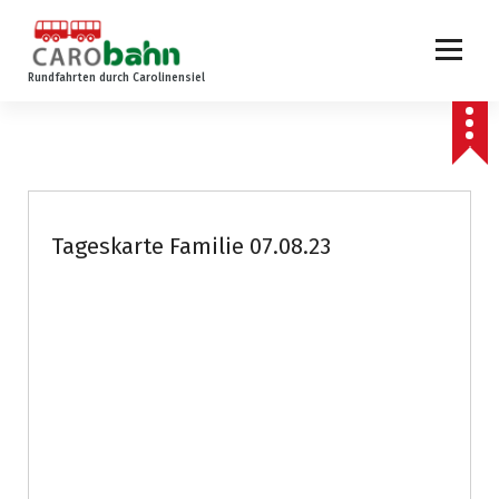
Z
u
m
Rundfahrten durch Carolinensiel
I
n
h
a
l
t
s
Tageskarte Familie 07.08.23
p
r
i
n
g
e
n