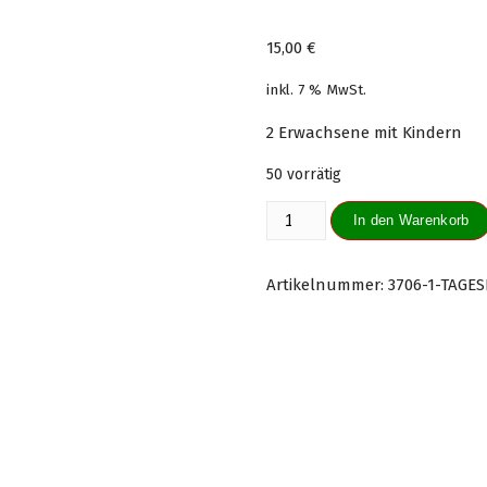
15,00
€
inkl. 7 % MwSt.
2 Erwachsene mit Kindern
50 vorrätig
Tageskarte
In den Warenkorb
Familie
07.09.23
Menge
Artikelnummer:
3706-1-TAGES