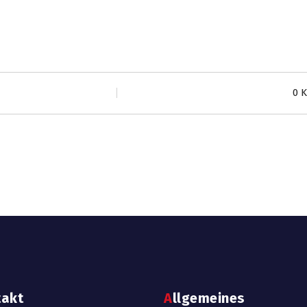
0 
takt
Allgemeines