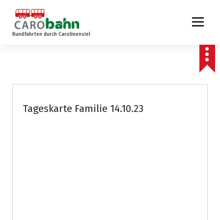
Z
u
m
Rundfahrten durch Carolinensiel
I
n
h
a
l
t
s
Tageskarte Familie 14.10.23
p
r
i
n
g
e
n