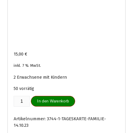
15,00
€
inkl. 7 % MwSt.
2 Erwachsene mit Kindern
50 vorrätig
Tageskarte
In den Warenkorb
Familie
14.10.23
Menge
Artikelnummer:
3744-1-TAGESKARTE-FAMILIE-
14.10.23