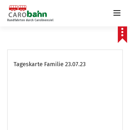
Z
u
m
Rundfahrten durch Carolinensiel
I
n
h
a
l
t
s
Tageskarte Familie 23.07.23
p
r
i
n
g
e
n