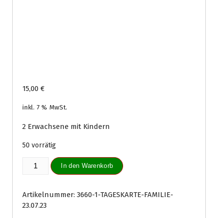
15,00
€
inkl. 7 % MwSt.
2 Erwachsene mit Kindern
50 vorrätig
Tageskarte
In den Warenkorb
Familie
23.07.23
Menge
Artikelnummer:
3660-1-TAGESKARTE-FAMILIE-
23.07.23