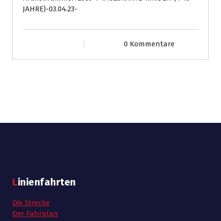
Jahre)
JAHRE)-03.04.23-
03.04.23
Menge
0 Kommentare
Linienfahrten
Die Strecke
Der Fahrplan