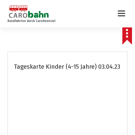
Z
u
m
Rundfahrten durch Carolinensiel
I
n
h
a
l
t
s
Tageskarte Kinder (4-15 Jahre) 03.04.23
p
r
i
n
g
e
n