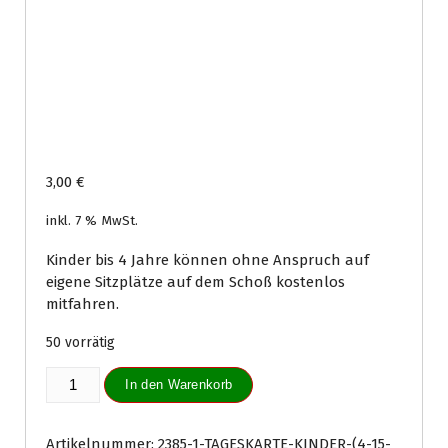
3,00
€
inkl. 7 % MwSt.
Kinder bis 4 Jahre können ohne Anspruch auf
eigene Sitzplätze auf dem Schoß kostenlos
mitfahren.
50 vorrätig
Tageskarte
In den Warenkorb
Kinder
(4-
15
Artikelnummer:
2385-1-TAGESKARTE-KINDER-(4-15-