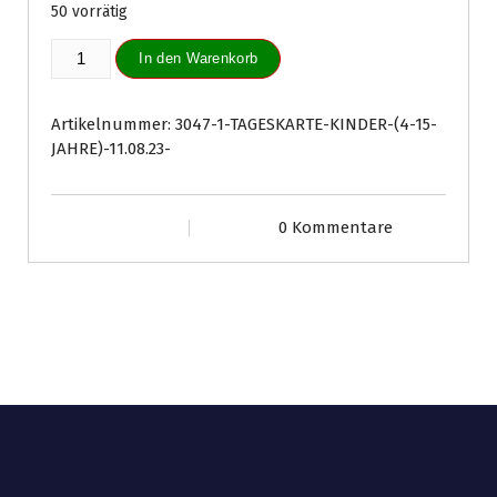
50 vorrätig
Tageskarte
In den Warenkorb
Kinder
(4-
15
Artikelnummer:
3047-1-TAGESKARTE-KINDER-(4-15-
Jahre)
JAHRE)-11.08.23-
11.08.23
Menge
0 Kommentare