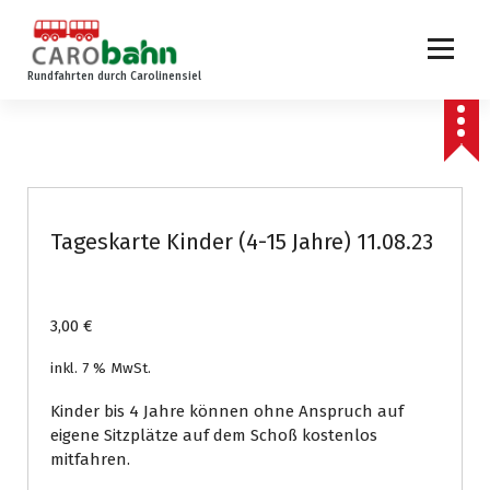
Z
u
m
Rundfahrten durch Carolinensiel
I
n
h
a
l
t
s
Tageskarte Kinder (4-15 Jahre) 11.08.23
p
r
i
n
3,00
€
g
inkl. 7 % MwSt.
e
n
Kinder bis 4 Jahre können ohne Anspruch auf
eigene Sitzplätze auf dem Schoß kostenlos
mitfahren.