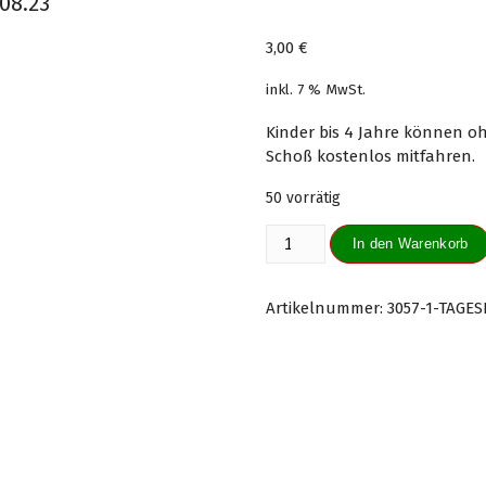
.08.23
3,00
€
inkl. 7 % MwSt.
Kinder bis 4 Jahre können o
Schoß kostenlos mitfahren.
50 vorrätig
Tageskarte
In den Warenkorb
Kinder
(4-
15
Artikelnummer:
3057-1-TAGES
Jahre)
13.08.23
Menge