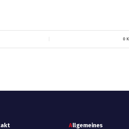
0 
takt
Allgemeines