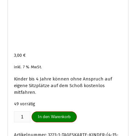
3,00
€
inkl. 7 % MwSt.
Kinder bis 4 Jahre können ohne Anspruch auf
eigene Sitzplätze auf dem Schoß kostenlos
mitfahren.
49 vorrätig
Tageskarte
In den Warenkorb
Kinder
(4-
15
Artikelnummer:
3223-1-TAGESKARTE-KINDER-(4-15-