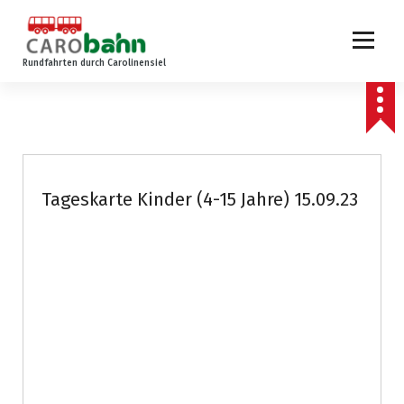
Z
u
m
Rundfahrten durch Carolinensiel
I
n
h
a
l
t
s
Tageskarte Kinder (4-15 Jahre) 15.09.23
p
r
i
n
g
e
n