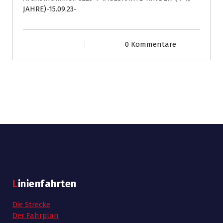
Jahre)
JAHRE)-15.09.23-
15.09.23
Menge
0 Kommentare
Linienfahrten
Die Strecke
Der Fahrplan