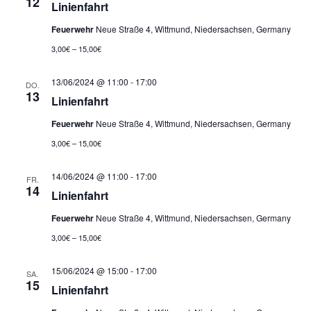
a
12
Linienfahrt
t
a
l
Feuerwehr
Neue Straße 4, Wittmund, Niedersachsen, Germany
a
l
t
3,00€ – 15,00€
l
t
u
13/06/2024 @ 11:00
-
17:00
DO.
13
n
u
Linienfahrt
t
g
Feuerwehr
Neue Straße 4, Wittmund, Niedersachsen, Germany
n
u
3,00€ – 15,00€
A
g
n
n
14/06/2024 @ 11:00
-
17:00
FR.
e
14
Linienfahrt
g
s
n
Feuerwehr
Neue Straße 4, Wittmund, Niedersachsen, Germany
i
e
S
3,00€ – 15,00€
c
n
u
15/06/2024 @ 15:00
-
17:00
h
SA.
15
Linienfahrt
c
t