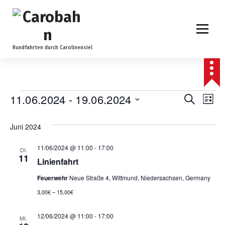
Z
u
m
I
n
Rundfahrten durch Carolinensiel
h
a
l
t
V
V
11.06.2024
 - 
19.06.2024
V
Suche
Liste
s
Datum
e
p
e
e
wählen.
Juni 2024
r
r
r
i
r
11/06/2024 @ 11:00
-
17:00
n
DI.
a
a
11
g
Linienfahrt
a
n
e
n
Feuerwehr
Neue Straße 4, Wittmund, Niedersachsen, Germany
n
n
s
3,00€ – 15,00€
s
t
s
12/06/2024 @ 11:00
-
17:00
t
MI.