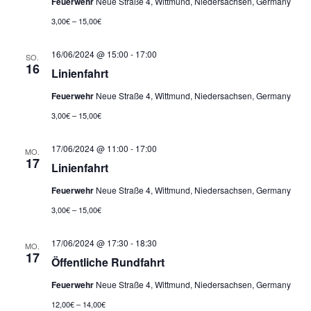
Feuerwehr
Neue Straße 4, Wittmund, Niedersachsen, Germany
h
e
3,00€ – 15,00€
n
e
16/06/2024 @ 15:00
-
17:00
SO.
-
u
16
Linienfahrt
N
n
Feuerwehr
Neue Straße 4, Wittmund, Niedersachsen, Germany
a
3,00€ – 15,00€
d
v
17/06/2024 @ 11:00
-
17:00
A
MO.
17
i
Linienfahrt
n
g
Feuerwehr
Neue Straße 4, Wittmund, Niedersachsen, Germany
s
3,00€ – 15,00€
a
i
t
17/06/2024 @ 17:30
-
18:30
MO.
17
c
Öffentliche Rundfahrt
i
Feuerwehr
Neue Straße 4, Wittmund, Niedersachsen, Germany
o
h
12,00€ – 14,00€