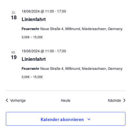
n
t
18/06/2024 @ 11:00
-
17:00
DI.
e
18
Linienfahrt
n
Feuerwehr
Neue Straße 4, Wittmund, Niedersachsen, Germany
,
3,00€ – 15,00€
N
19/06/2024 @ 11:00
-
17:00
MI.
19
Linienfahrt
a
Feuerwehr
Neue Straße 4, Wittmund, Niedersachsen, Germany
v
3,00€ – 15,00€
i
g
Veranstaltungen
Veran
Vorherige
Heute
Nächste
a
t
Kalender abonnieren